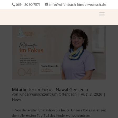
069 - 80 90 7571
info@offenbach-kinderwunsch.de
Mitarbeiter im Fokus: Nawal Genceolu
von
Kinderwunschzentrum Offenbach
|
Aug. 3, 2026
|
News
✨ Von der ersten Briefaktion bis heute: Unsere Kollegin ist seit
dem allerersten Tag Teil des Kinderwunschzentrum