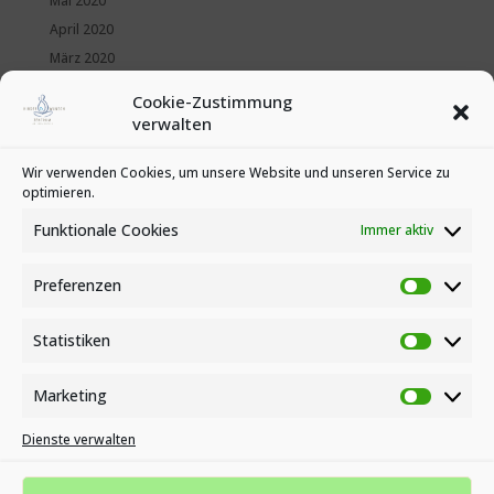
Mai 2020
April 2020
März 2020
Februar 2020
Cookie-Zustimmung
Januar 2020
verwalten
Kategorien
Wir verwenden Cookies, um unsere Website und unseren Service zu
optimieren.
News
Veranstaltungen
Funktionale Cookies
Immer aktiv
Preferenzen
Preferen
Statistiken
Statistike
Marketing
Marketin
Dienste verwalten
Impressum
Datenschutzbestimmungen
Cookie-Richtlinie (EU)