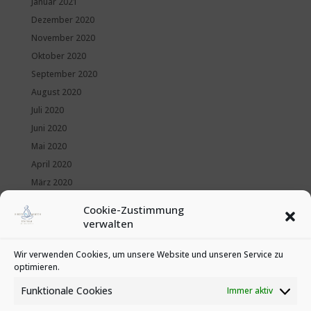
Januar 2021
Dezember 2020
November 2020
Oktober 2020
September 2020
August 2020
Juli 2020
Juni 2020
Mai 2020
April 2020
März 2020
Februar 2020
Cookie-Zustimmung
Januar 2020
verwalten
Kategorien
Wir verwenden Cookies, um unsere Website und unseren Service zu
optimieren.
News
Veranstaltungen
Funktionale Cookies
Immer aktiv