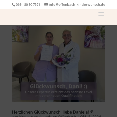
069 - 80 90 7571
info@offenbach-kinderwunsch.de
Herzlichen Glückwunsch, liebe Daniela! 💐
von
Kinderwunschzentrum Offenbach
|
Okt. 8, 2024
|