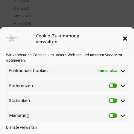
Juni 2020
Mai 2020
April 2020
März 2020
Februar 2020
Cookie-Zustimmung
Januar 2020
verwalten
Kategorien
Wir verwenden Cookies, um unsere Website und unseren Service zu
optimieren.
News
Veranstaltungen
Funktionale Cookies
Immer aktiv
Preferenzen
Preferen
Statistiken
Statistike
Marketing
Marketin
Dienste verwalten