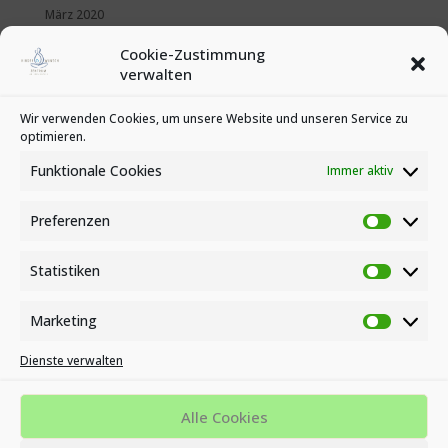
März 2020
Februar 2020
Cookie-Zustimmung
Januar 2020
verwalten
Kategorien
Wir verwenden Cookies, um unsere Website und unseren Service zu
optimieren.
News
Veranstaltungen
Funktionale Cookies
Immer aktiv
Preferenzen
Preferen
Statistiken
Statistike
Marketing
Marketin
Dienste verwalten
Impressum
Datenschutzbestimmungen
Cookie-Richtlinie (EU)
Alle Cookies