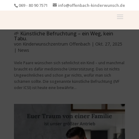
069 - 80 90 7571
info@offenbach-kinderwunsch.de
🌱 Künstliche Befruchtung – ein Weg, kein
Tabu.
von
Kinderwunschzentrum Offenbach
|
Okt. 27, 2025
|
News
Viele Paare wünschen sich sehnlichst ein Kind – und manchmal
braucht es dafür medizinische Unterstützung. Das ist nichts
Ungewöhnliches und schon gar nichts, wofür man sich
schämen sollte. Die sogenannte künstliche Befruchtung (IVF
oder ICSI) ist heute eine bewährte...