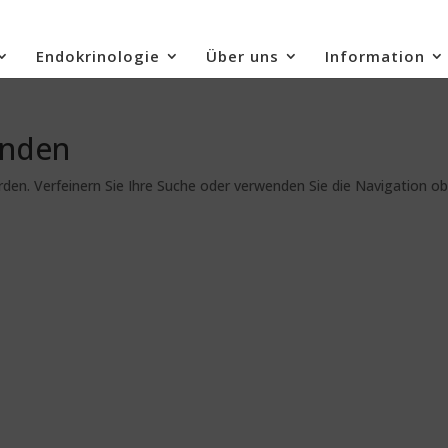
Endokrinologie
Über uns
Information
unden
den. Verfeinern Sie Ihre Suche oder verwenden Sie die Navigation o