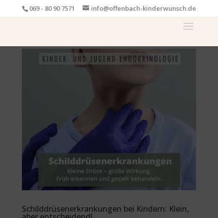
069 - 80 90 7571
info@offenbach-kinderwunsch.de
Schilddrüsenerkrankungen bei Kindern: Klein,
aber entscheidend!