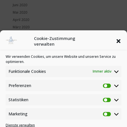
Juni 2020
Mai 2020
April 2020
März 2020
Februar 2020
Cookie-Zustimmung
Januar 2020
verwalten
Kategorien
Wir verwenden Cookies, um unsere Website und unseren Service zu
optimieren.
News
Veranstaltungen
Funktionale Cookies
Immer aktiv
Preferenzen
Preferen
Statistiken
Statistike
Marketing
Marketin
Dienste verwalten