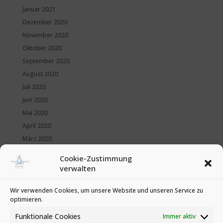
Januar 2021
Dezember 2020
November 2020
Oktober 2020
September 2020
August 2020
Juli 2020
Juni 2020
Mai 2020
April 2020
März 2020
Februar 2020
Cookie-Zustimmung
Januar 2020
verwalten
Kategorien
Wir verwenden Cookies, um unsere Website und unseren Service zu
optimieren.
News
Veranstaltungen
Funktionale Cookies
Immer aktiv