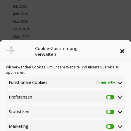
Juli 2020
Juni 2020
Mai 2020
April 2020
März 2020
Februar 2020
Cookie-Zustimmung
Januar 2020
verwalten
Kategorien
Wir verwenden Cookies, um unsere Website und unseren Service zu
optimieren.
News
Veranstaltungen
Funktionale Cookies
Immer aktiv
Preferenzen
Preferen
Statistiken
Statistike
Marketing
Marketin