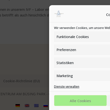
en in unserem IVF – Labor erfolgt nach höchsten Qualitätskriterien
C
 betrifft als auch hinsichtlich der Geräte und Kulturmedien. Das
Wir verwenden Cookies, um unsere Webs
Funktionale Cookies
Preferenzen
Statistiken
Marketing
Cookie-Richtlinie (EU)
Dienste verwalten
ENTRUM AM BÜSING PARK - OFFENBACH
Alle Cookies