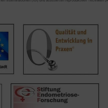
inen Inseminationen (IUI) und assistierten reproduktiven Techniken (A