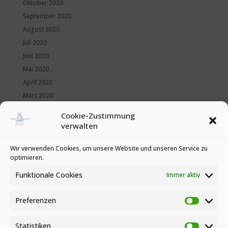
Oktober 2020
September 2020
August 2020
Juli 2020
Juni 2020
Mai 2020
April 2020
März 2020
Februar 2020
Cookie-Zustimmung
Januar 2020
verwalten
Kategorien
Wir verwenden Cookies, um unsere Website und unseren Service zu
optimieren.
News
Veranstaltungen
Funktionale Cookies
Immer aktiv
Preferenzen
Preferen
Statistiken