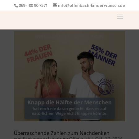
069 - 80 90 7571
info@offenbach-kinderwunsch.de
Überraschende Zahlen zum Nachdenken
von
Kinderwunschzentrum Offenbach
|
Okt. 17, 2024