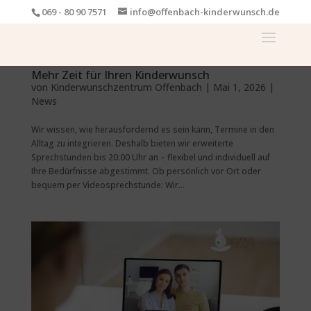
069 - 80 90 7571
info@offenbach-kinderwunsch.de
Mehr Zeit für Ihren Kinderwunsch
von
Kinderwunschzentrum Offenbach
|
Mai 1, 2026
|
News
Wir wissen, wie herausfordernd es sein kann, Termine in den
Alltag zu integrieren. Deshalb bieten wir erweiterte
Sprechstunden bis 20:00 Uhr an – flexibel und individuell auf
Ihre Bedürfnisse abgestimmt. Ob persönlich vor Ort oder
bequem per Videosprechstunde: Wir...