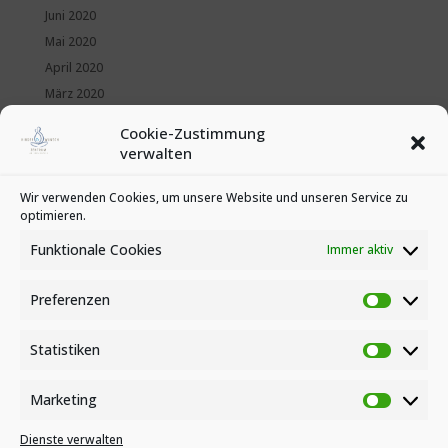
Juni 2020
Mai 2020
April 2020
März 2020
Februar 2020
Cookie-Zustimmung
Januar 2020
verwalten
Kategorien
Wir verwenden Cookies, um unsere Website und unseren Service zu
optimieren.
News
Veranstaltungen
Funktionale Cookies
Immer aktiv
Preferenzen
Preferen
Statistiken
Statistike
Marketing
Marketin
Dienste verwalten