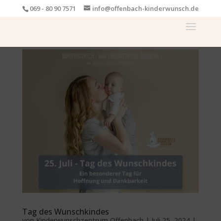
069 - 80 90 7571
info@offenbach-kinderwunsch.de
Tag des Wunschkindes
von
Kinderwunschzentrum Offenbach
|
Juli 25, 2024
|