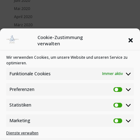
Juni 2020
Mai 2020
April 2020
März 2020
Februar 2020
Cookie-Zustimmung
Januar 2020
verwalten
Kategorien
Wir verwenden Cookies, um unsere Website und unseren Service zu
optimieren.
News
Veranstaltungen
Funktionale Cookies
Immer aktiv
Preferenzen
Preferen
Statistiken
Statistike
Marketing
Marketin
Dienste verwalten