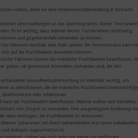
eachten sollten, wenn sie eine Kinderwunschbehandlung in Betracht
egendsten Untersuchungen ist das Spermiogramm. Dieser Test bewer
ien. Es ist wichtig, dass Männer dieses Testverfahren rechtzeitig
erkennen und gegebenenfalls behandeln zu können.
bei Männern ebenfalls eine Rolle spielen. Ein Hormonstatus kann he
 sich auf die Fruchtbarkeit auswirken könnten.
ische Faktoren können die männliche Fruchtbarkeit beeinflussen. E
er geben, ob genetische Anomalien vorhanden sind, die den
e umfassende Gesundheitsuntersuchung ist ebenfalls wichtig, um
me zu identifizieren, die die männliche Fruchtbarkeit beeinträchtig
 Bluthochdruck oder Infektionen.
il kann die Fruchtbarkeit beeinflussen. Männer sollten sich bemühen,
Einsatz von Drogen zu vermeiden. Eine ausgewogene Ernährung un
lls dazu beitragen, die Fruchtbarkeit zu verbessern.
 dass Männer zusammen mit ihrem behandelnden Arzt einen individuellen
e und Anliegen zugeschnitten ist.
n benötigt, stehen wir euch jederzeit gerne zur Verfügung.