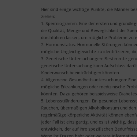
Hier sind einige wichtige Punkte, die Männer b
ziehen:
1️. Spermiogramm: Eine der ersten und grundl
die Qualität, Menge und Beweglichkeit der Sperm
durchführen lassen, um mögliche Probleme zu 
2️. Hormonstatus: Hormonelle Störungen können 
mögliche Ungleichgewichte zu identifizieren, die
3️. Genetische Untersuchungen: Bestimmte genet
genetische Untersuchung kann Aufschluss darüb
Kinderwunsch beeinträchtigen könnten.
4️. Allgemeine Gesundheitsuntersuchungen: Ein
mögliche Erkrankungen oder medizinische Proble
könnten. Dazu gehören beispielsweise Diabetes,
5️. Lebensstiländerungen: Ein gesunder Lebensst
Rauchen, übermäßigen Alkoholkonsum und den 
regelmäßige körperliche Aktivität können ebenfa
Jeder Fall ist einzigartig, und es ist wichtig,
entwickeln, der auf ihre spezifischen Bedürfniss
Wenn ihr Fragen habt oder weitere Informatione