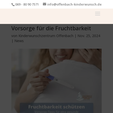
069 - 80 90 7571
info@offenbach-kinderwunsch.de
Vorsorge für die Fruchtbarkeit
von
Kinderwunschzentrum Offenbach
|
Nov. 25, 2024
|
News