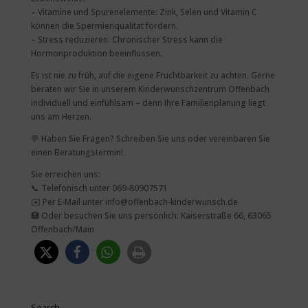
– Vitamine und Spurenelemente: Zink, Selen und Vitamin C
können die Spermienqualität fördern.
– Stress reduzieren: Chronischer Stress kann die
Hormonproduktion beeinflussen.
Es ist nie zu früh, auf die eigene Fruchtbarkeit zu achten. Gerne
beraten wir Sie in unserem Kinderwunschzentrum Offenbach
individuell und einfühlsam – denn Ihre Familienplanung liegt
uns am Herzen.
💬
Haben Sie Fragen? Schreiben Sie uns oder vereinbaren Sie
einen Beratungstermin!
Sie erreichen uns:
📞
Telefonisch unter 069-80907571
✉️
Per E-Mail unter info@offenbach-kinderwunsch.de
🏥
Oder besuchen Sie uns persönlich: Kaiserstraße 66, 63065
Offenbach/Main
Search