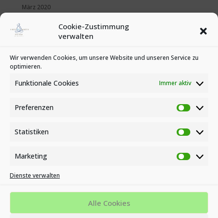
März 2020
Februar 2020
Cookie-Zustimmung
Januar 2020
verwalten
Kategorien
Wir verwenden Cookies, um unsere Website und unseren Service zu
optimieren.
News
Veranstaltungen
Funktionale Cookies
Immer aktiv
Preferenzen
Preferen
Statistiken
Statistike
Marketing
Marketin
Dienste verwalten
Impressum
Datenschutzbestimmungen
Cookie-Richtlinie (EU)
Alle Cookies