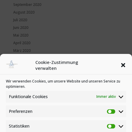
September 2020
August 2020
Juli 2020
Juni 2020
Mai 2020
April 2020
März 2020
Februar 2020
Cookie-Zustimmung
Januar 2020
verwalten
Kategorien
Wir verwenden Cookies, um unsere Website und unseren Service zu
optimieren.
News
Veranstaltungen
Funktionale Cookies
Immer aktiv
Preferenzen
Preferen
Statistiken
Statistike