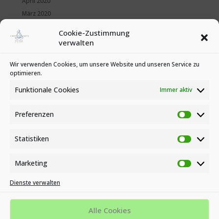
April 2020
März 2020
Februar 2020
Cookie-Zustimmung
Januar 2020
verwalten
Kategorien
Wir verwenden Cookies, um unsere Website und unseren Service zu
optimieren.
News
Veranstaltungen
Funktionale Cookies
Immer aktiv
Preferenzen
Preferen
Statistiken
Statistike
Marketing
Marketin
Dienste verwalten
Impressum
Datenschutzbestimmungen
Cookie-Richtlinie (EU)
Alle Cookies