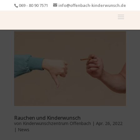
069 - 80 90 7571
info@offenbach-kinderwunsch.de
Rauchen und Kinderwunsch
von
Kinderwunschzentrum Offenbach
|
Apr. 26, 2022
|
News