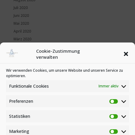
Juli 2020
Juni 2020
Mai 2020
April 2020
März 2020
Februar 2020
Cookie-Zustimmung
Januar 2020
verwalten
Kategorien
Wir verwenden Cookies, um unsere Website und unseren Service zu
optimieren.
News
Veranstaltungen
Funktionale Cookies
Immer aktiv
Preferenzen
Preferen
Statistiken
Statistike
Marketing
Marketin